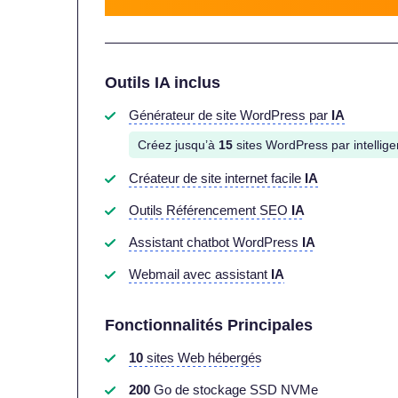
Outils IA inclus
Générateur de site WordPress par
IA
Créez jusqu’à
15
sites WordPress par intelligen
Créateur de site internet facile
IA
Outils Référencement SEO
IA
Assistant chatbot WordPress
IA
Webmail avec assistant
IA
Fonctionnalités Principales
10
sites Web hébergés
200
Go de stockage SSD NVMe