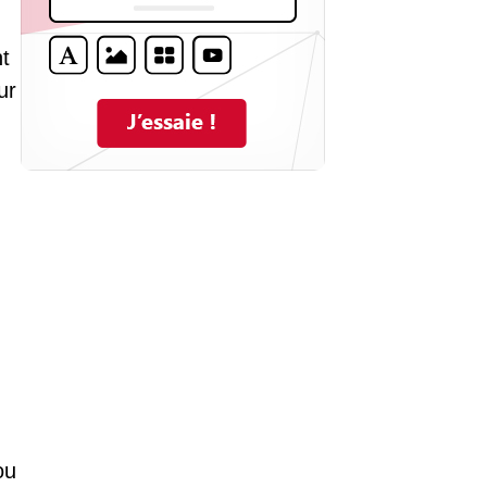
t
ur
ou