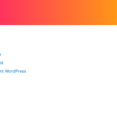
e
té
ent WordPress