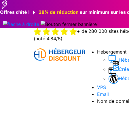
Offres d'été !
28% de réduction
sur minimum sur les do
+ de 280 000 sites héb
(noté 4.84/5)
Hébergement
Héb
Créa
Hébe
VPS
Email
Nom de doma