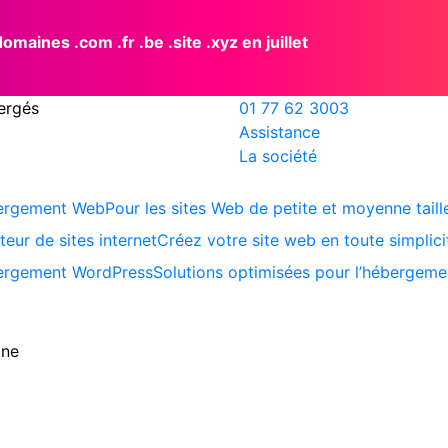
maines .com .fr .be .site .xyz en juillet
ergés
01 77 62 3003
Assistance
La société
ergement Web
Pour les sites Web de petite et moyenne taill
teur de sites internet
Créez votre site web en toute simplici
rgement WordPress
Solutions optimisées pour l’hébergem
ine