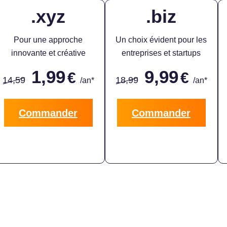
.xyz
.biz
Pour une approche
Un choix évident pour les
innovante et créative
entreprises et startups
1,99
9,99
€
€
14,59
18,99
/an*
/an*
Commander
Commander