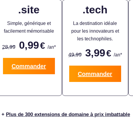
.site
.tech
Simple, générique et
La destination idéale
facilement mémorisable
pour les innovateurs et
les technophiles.
0,99
€
28,99
/an*
3,99
€
49,99
/an*
Commander
Commander
Plus de 300 extensions de domaine à prix imbattable