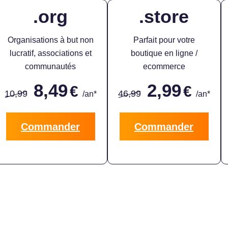
.org
.store
Organisations à but non
Parfait pour votre
lucratif, associations et
boutique en ligne /
communautés
ecommerce
8,49
2,99
€
€
10,99
46,99
/an*
/an*
Commander
Commander