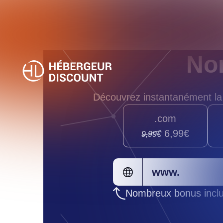
No
Découvrez instantanément la 
.com
6,99€
9,99€
www.
Nombreux bonus inclu